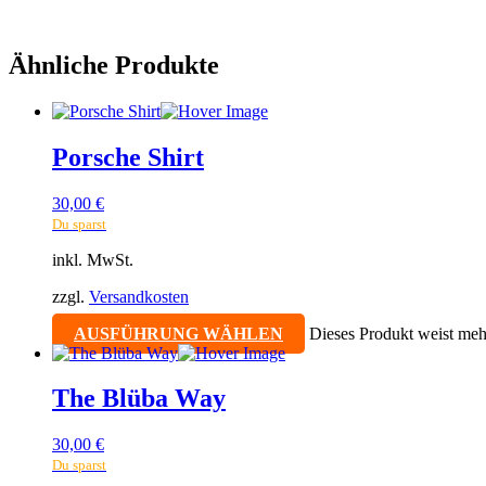
Ähnliche Produkte
Porsche Shirt
30,00
€
Du sparst
inkl. MwSt.
zzgl.
Versandkosten
AUSFÜHRUNG WÄHLEN
Dieses Produkt weist meh
The Blüba Way
30,00
€
Du sparst